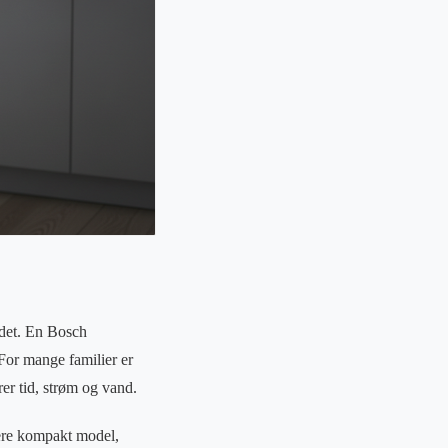
edet. En Bosch
 For mange familier er
er tid, strøm og vand.
mere kompakt model,