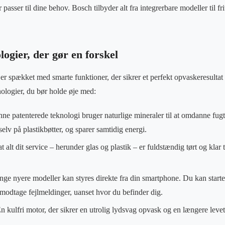
 passer til dine behov. Bosch tilbyder alt fra integrerbare modeller til f
logier, der gør en forskel
 spækket med smarte funktioner, der sikrer et perfekt opvaskeresultat
ologier, du bør holde øje med:
e patenterede teknologi bruger naturlige mineraler til at omdanne fugt 
selv på plastikbøtter, og sparer samtidig energi.
at alt dit service – herunder glas og plastik – er fuldstændig tørt og klar ti
e nyere modeller kan styres direkte fra din smartphone. Du kan start
odtage fejlmeldinger, uanset hvor du befinder dig.
n kulfri motor, der sikrer en utrolig lydsvag opvask og en længere leve