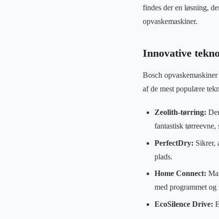
findes der en løsning, der
opvaskemaskiner.
Innovative tekno
Bosch opvaskemaskiner er
af de mest populære tekn
Zeolith-tørring:
Denn
fantastisk tørreevne, 
PerfectDry:
Sikrer, 
plads.
Home Connect:
Mang
med programmet og m
EcoSilence Drive:
E