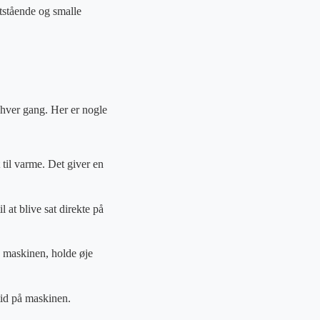
ritstående og smalle
 hver gang. Her er nogle
til varme. Det giver en
l at blive sat direkte på
e maskinen, holde øje
tid på maskinen.