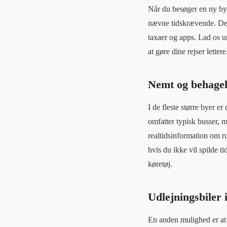
Når du besøger en ny by
nævne tidskrævende. Der 
taxaer og apps. Lad os u
at gøre dine rejser lettere
Nemt og behageli
I de fleste større byer e
omfatter typisk busser, 
realtidsinformation om ru
hvis du ikke vil spilde t
køretøj.
Udlejningsbiler i
En anden mulighed er at l