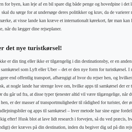
en for byen, kan leje af en bil spare dig både penge og hovedpine i det 
, skal du sørge for at undersøge deres politikker og krav, da de varierer m
mærke, at visse lande kan kræve et internationalt kørekort, før man kan 
te, når du lægger dine rejseplaner.
r det nye turistkørsel!
ikke er din ting eller ikke er tilgængelig i din destinationsby, er en and
il samkørsel som Lyft eller Uber – det er den nye form for turistkørsel. I
igere end offentlig transport, afhængigt af hvor du rejser hen, og hvilken
k, at nogle lande har strenge love om, hvilke apps til samkørsel der er ti
ør du går ud fra, at disse typer tjenester altid vil være tilgængelige, når d
hen, er der masser af transportmuligheder til rådighed for turister, der 
 udlejningsbiler og apps til samkørsel – hver metode har sine egne forde
ig efter! Husk blot at lave lidt research i forvejen, så du ved præcis, hvi
ndigt) der kræves på din destination, inden du begiver dig ud på din rej