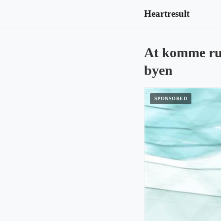
Heartresult
At komme run
byen