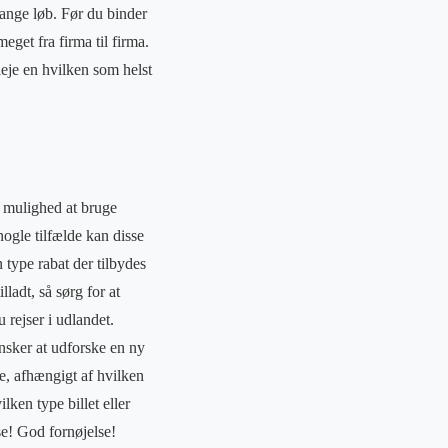
lange løb. Før du binder
eget fra firma til firma.
leje en hvilken som helst
en mulighed at bruge
 nogle tilfælde kan disse
 type rabat der tilbydes
lladt, så sørg for at
u rejser i udlandet.
ønsker at udforske en ny
le, afhængigt af hvilken
lken type billet eller
se! God fornøjelse!