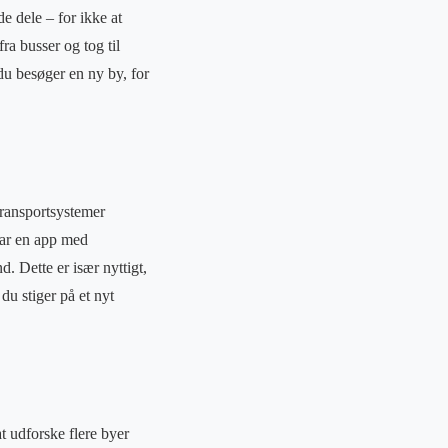
 dele – for ikke at
a busser og tog til
 du besøger en ny by, for
 transportsystemer
har en app med
d. Dette er især nyttigt,
du stiger på et nyt
at udforske flere byer