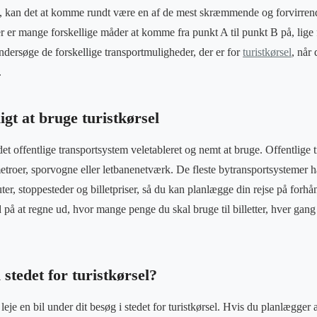
, kan det at komme rundt være en af de mest skræmmende og forvirrende
er mange forskellige måder at komme fra punkt A til punkt B på, lige fr
ndersøge de forskellige transportmuligheder, der er for
turistkørsel
, når
.
gt at bruge turistkørsel
r det offentlige transportsystem veletableret og nemt at bruge. Offentlige
metroer, sporvogne eller letbanenetværk. De fleste bytransportsystemer 
ter, stoppesteder og billetpriser, så du kan planlægge din rejse på forhån
id på at regne ud, hvor mange penge du skal bruge til billetter, hver gang 
 stedet for turistkørsel?
eje en bil under dit besøg i stedet for turistkørsel. Hvis du planlægger 