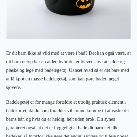
Er dit barn ikke så vild med at være i bad? Det kan også være, at
dit barn netop har en alder, hvor det er blevet sjovt at sidde og
plaske og lege med badelegetøj. Uanset hvad så er det bare med
at få købt en masse badelegetøj, som kan gøre badet meget
sjovere.
Badelegetøj er for mange forældre et utrolig praktisk element i
badekarret, da du som forælder vil kunne komme til at vaske dit
barns hår, og hvis du er heldig, helt uden brok. Du synes
garanteret også, at det er hyggeligt at bade dit barn i et lille
badekar, så hvorfor ikke gøre det endnu sjovere og tilføje noget