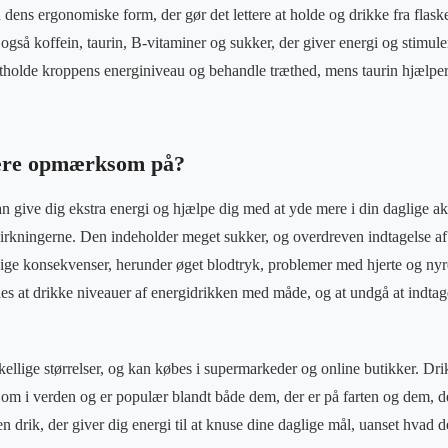
 dens ergonomiske form, der gør det lettere at holde og drikke fra flask
gså koffein, taurin, B-vitaminer og sukker, der giver energi og stimul
retholde kroppens energiniveau og behandle træthed, mens taurin hjælper ti
ære opmærksom på?
give dig ekstra energi og hjælpe dig med at yde mere i din daglige aktiv
kningerne. Den indeholder meget sukker, og overdreven indtagelse af e
e konsekvenser, herunder øget blodtryk, problemer med hjerte og nyrer
les at drikke niveauer af energidrikken med måde, og at undgå at indt
skellige størrelser, og kan købes i supermarkeder og online butikker. Dri
om i verden og er populær blandt både dem, der er på farten og dem, der
 en drik, der giver dig energi til at knuse dine daglige mål, uanset hvad d