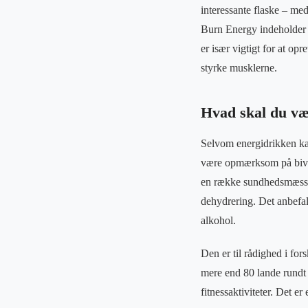
interessante flaske – med
Burn Energy indeholder o
er især vigtigt for at op
styrke musklerne.
Hvad skal du v
Selvom energidrikken kan 
være opmærksom på bivir
en række sundhedsmæssig
dehydrering. Det anbefa
alkohol.
Den er til rådighed i for
mere end 80 lande rundt 
fitnessaktiviteter. Det er