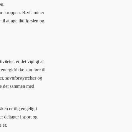
en.
ere kroppen. B-vitaminer
l at øge ilttilførslen og
iteter, er det vigtigt at
nergidrikke kan føre til
, søvnforstyrrelser og
age det sammen med
kken er tilgængelig i
 deltager i sport og
e er.