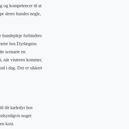
g og kompetencer til at
ppe deres hundes negle,
ne hundepleje forhindres
mometre hos Dyrlægens
te scenarie en
, når vinteren kommer,
nd i dag. Der er sikkert
il dit kæledyr hos
andsynligvis noget
en kost.