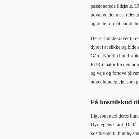
passionerede ildsjæle. U
udvælge det mest releva
og dette formål har de hu
Der er hundekraver til d
dyret i at slikke og bid
Gård. Når din hund smide
FURminator fra den popu
og veje og fortove bliver
noget hundepleje, som pa
Få kosttilskud t
Ligesom med deres hundep
Dyrlægens Gård. De fås i 
kosttilskud til hunde, so