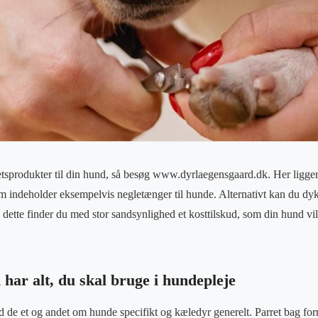
etsprodukter til din hund, så besøg www.dyrlaegensgaard.dk. Her ligge
m indeholder eksempelvis negletænger til hunde. Alternativt kan du dyk
 I dette finder du med stor sandsynlighed et kosttilskud, som din hund v
har alt, du skal bruge i hundepleje
de et og andet om hunde specifikt og kæledyr generelt. Parret bag for