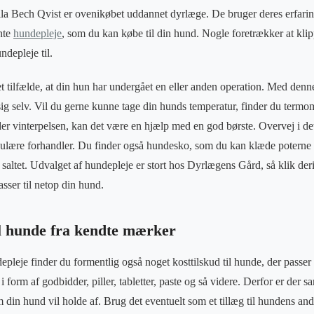
lla Bech Qvist er ovenikøbet uddannet dyrlæge. De bruger deres erfarin
nte
hundepleje
, som du kan købe til din hund. Nogle foretrækker at kli
ndepleje til.
et tilfælde, at din hun har undergået en eller anden operation. Med den
e sig selv. Vil du gerne kunne tage din hunds temperatur, finder du ter
r vinterpelsen, kan det være en hjælp med en god børste. Overvej i det
lære forhandler. Du finder også hundesko, som du kan klæde poterne i
 saltet. Udvalget af hundepleje er stort hos Dyrlægens Gård, så klik deri
sser til netop din hund.
il hunde fra kendte mærker
leje finder du formentlig også noget kosttilskud til hunde, der passer t
form af godbidder, piller, tabletter, paste og så videre. Derfor er der s
m din hund vil holde af. Brug det eventuelt som et tillæg til hundens and