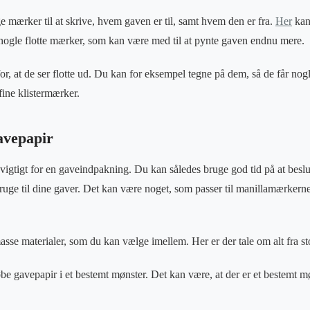
e mærker til at skrive, hvem gaven er til, samt hvem den er fra.
Her
kan
nogle flotte mærker, som kan være med til at pynte gaven endnu mere.
r, at de ser flotte ud. Du kan for eksempel tegne på dem, så de får nogl
ine klistermærker.
avepapir
vigtigt for en gaveindpakning. Du kan således bruge god tid på at beslut
ruge til dine gaver. Det kan være noget, som passer til manillamærkern
asse materialer, som du kan vælge imellem. Her er der tale om alt fra sto
e gavepapir i et bestemt mønster. Det kan være, at der er et bestemt m