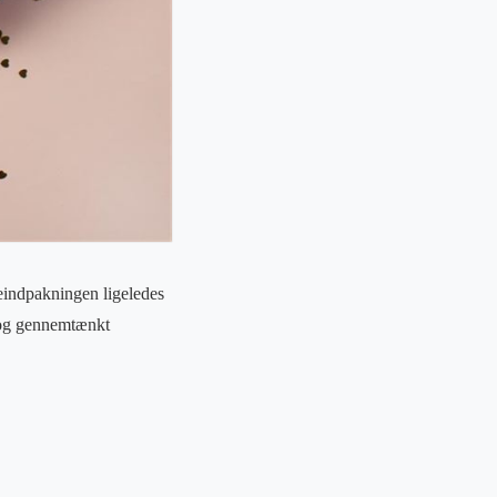
veindpakningen ligeledes
 og gennemtænkt