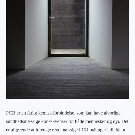
PCB er en farlig kemisk forbindelse, som kan have alvorlige
sundhedsmæssige konsekvenser for både mennesker og dyr. Det
er afgørende at foretage regelmæssige PCB målinger i dit hjem